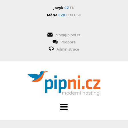
Jazyk
CZ
EN
Měna
CZK
EUR
USD
pipni@pipni.cz
Podpora
Administrace
HOSTING