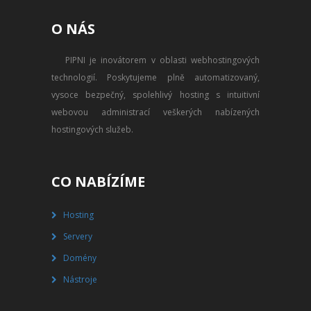
PŘEVOD NA PLACENÝ SSD
O NÁS
WEBHOSTING
PIPNI je inovátorem v oblasti webhostingových
PŘEHLED SSD MULTIHOSTINGU
technologií. Poskytujeme plně automatizovaný,
REGISTRACE SSD MULTIHOSTINGU
vysoce bezpečný, spolehlivý hosting s intuitivní
webovou administrací veškerých nabízených
SERVERY
hostingových služeb.
PŘEHLED VPS
CO NABÍZÍME
REGISTRACE VPS
Hosting
PŘEHLED VIRTUALBOXU
Servery
REGISTRACE VIRTUALBOXU
Domény
Nástroje
PŘEHLED BLADESERVERU