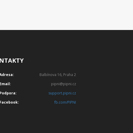
NTAKTY
Adresa:
Balbínova 16, Praha 2
Email:
pipni@pipni.cz
Podpora:
support.pipni.cz
Facebook:
fb.com/PIPNI