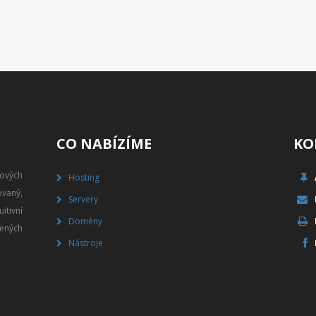
CO NABÍZÍME
KO
gových
Hosting
vaný,
Servery
itivní
Domény
ených
Nástroje