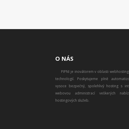
O NÁS
PIPNI je inovátorem v oblasti webhostin
technologií. Poskytujeme plně automatizo
vysoce bezpečný, spolehlivý hosting s intu
webovou administrací veškerých nabíz
hostingových služeb.