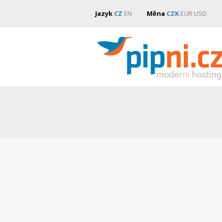
Jazyk
CZ
EN
Měna
CZK
EUR
USD