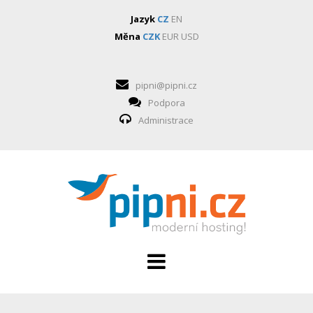
Jazyk
CZ
EN
Měna
CZK
EUR
USD
pipni@pipni.cz
Podpora
Administrace
HOSTING