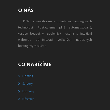
PŘEVOD NA PLACENÝ SSD
O NÁS
WEBHOSTING
PIPNI je inovátorem v oblasti webhostingových
PŘEHLED SSD MULTIHOSTINGU
technologií. Poskytujeme plně automatizovaný,
REGISTRACE SSD MULTIHOSTINGU
vysoce bezpečný, spolehlivý hosting s intuitivní
webovou administrací veškerých nabízených
SERVERY
hostingových služeb.
PŘEHLED VPS
CO NABÍZÍME
REGISTRACE VPS
Hosting
PŘEHLED VIRTUALBOXU
Servery
REGISTRACE VIRTUALBOXU
Domény
Nástroje
PŘEHLED BLADESERVERU