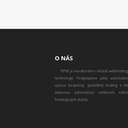
O NÁS
PIPNI je inovátorem v oblasti webhostin
technologií. Poskytujeme plně automatizo
vysoce bezpečný, spolehlivý hosting s intu
webovou administrací veškerých nabíz
hostingových služeb.