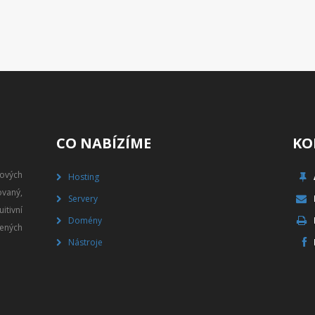
CO NABÍZÍME
KO
gových
Hosting
vaný,
Servery
itivní
Domény
ených
Nástroje