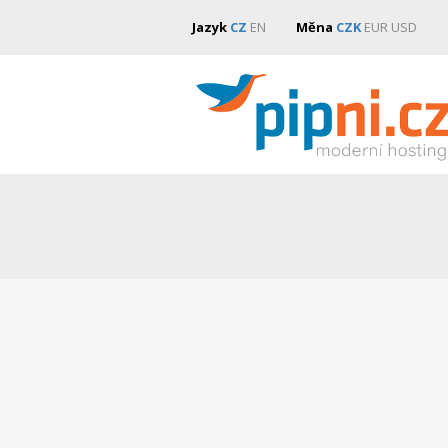
Jazyk
CZ
EN
Měna
CZK
EUR
USD