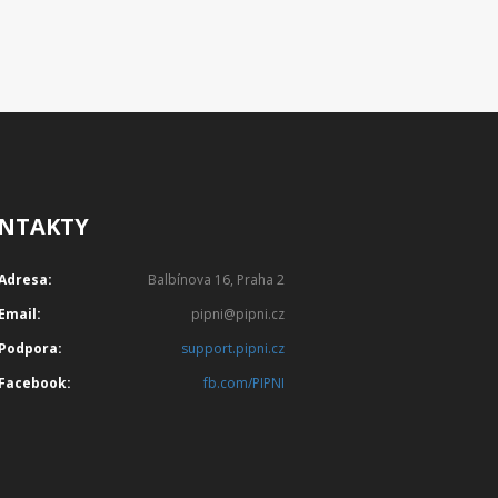
NTAKTY
Adresa:
Balbínova 16, Praha 2
Email:
pipni@pipni.cz
Podpora:
support.pipni.cz
Facebook:
fb.com/PIPNI