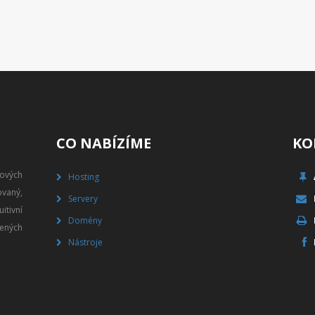
CO NABÍZÍME
KO
gových
Hosting
vaný,
Servery
itivní
Domény
ených
Nástroje