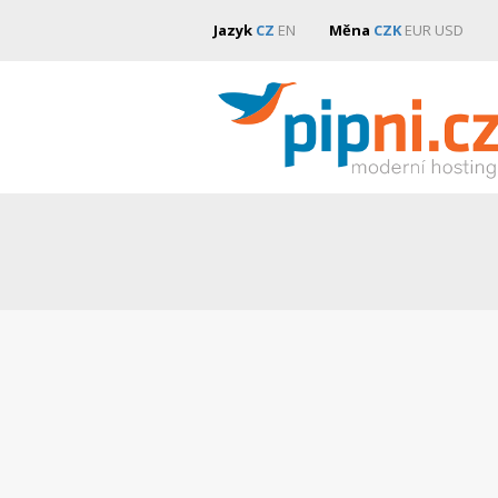
Jazyk
CZ
EN
Měna
CZK
EUR
USD