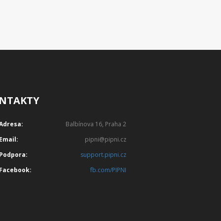
NTAKTY
Adresa:
Balbínova 16, Praha 2
Email:
pipni@pipni.cz
Podpora:
support.pipni.cz
Facebook:
fb.com/PIPNI