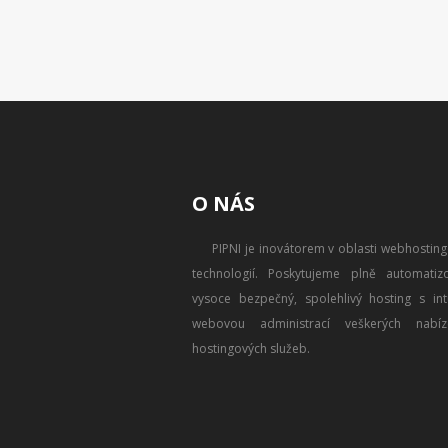
O NÁS
PIPNI je inovátorem v oblasti webhostin
technologií. Poskytujeme plně automatizo
vysoce bezpečný, spolehlivý hosting s intu
webovou administrací veškerých nabíz
hostingových služeb.