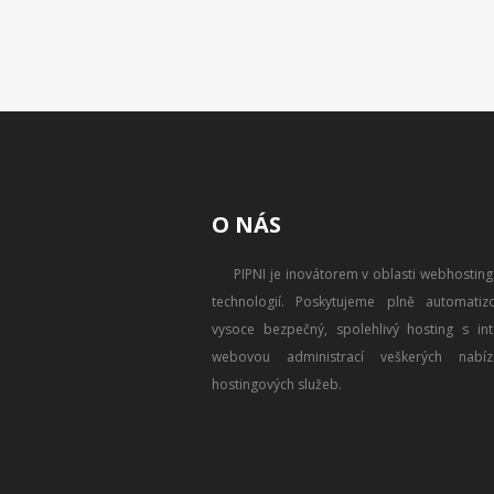
O NÁS
PIPNI je inovátorem v oblasti webhostin
technologií. Poskytujeme plně automatizo
vysoce bezpečný, spolehlivý hosting s intu
webovou administrací veškerých nabíz
hostingových služeb.