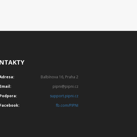
NTAKTY
Adresa:
Balbínova 16, Praha 2
Email:
pipni@pipni.cz
Podpora:
support.pipni.cz
Facebook:
fb.com/PIPNI