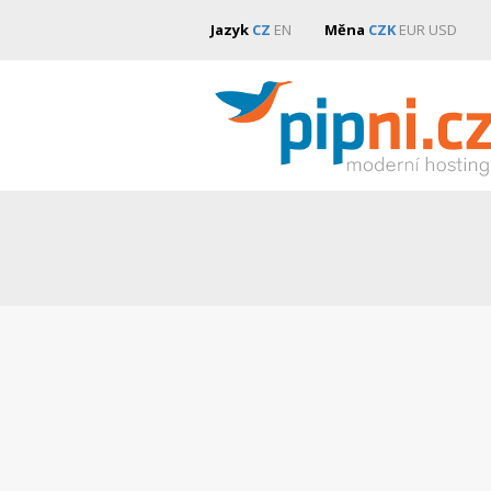
Jazyk
CZ
EN
Měna
CZK
EUR
USD