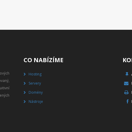
CO NABÍZÍME
KO
gových
Hosting
vaný,
Servery
itivní
Domény
ených
Nástroje