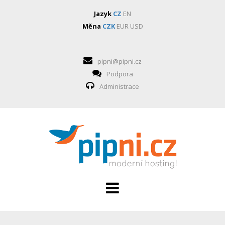
Jazyk
CZ
EN
Měna
CZK
EUR
USD
pipni@pipni.cz
Podpora
Administrace
HOSTING