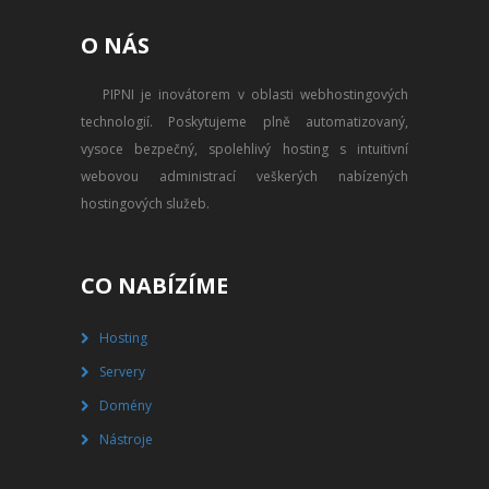
PŘEVOD NA PLACENÝ SSD
O NÁS
WEBHOSTING
PIPNI je inovátorem v oblasti webhostingových
PŘEHLED SSD MULTIHOSTINGU
technologií. Poskytujeme plně automatizovaný,
REGISTRACE SSD MULTIHOSTINGU
vysoce bezpečný, spolehlivý hosting s intuitivní
webovou administrací veškerých nabízených
SERVERY
hostingových služeb.
PŘEHLED VPS
CO NABÍZÍME
REGISTRACE VPS
Hosting
PŘEHLED VIRTUALBOXU
Servery
REGISTRACE VIRTUALBOXU
Domény
Nástroje
PŘEHLED BLADESERVERU