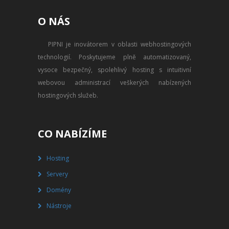
PŘEVOD NA PLACENÝ SSD
O NÁS
WEBHOSTING
PIPNI je inovátorem v oblasti webhostingových
PŘEHLED SSD MULTIHOSTINGU
technologií. Poskytujeme plně automatizovaný,
REGISTRACE SSD MULTIHOSTINGU
vysoce bezpečný, spolehlivý hosting s intuitivní
webovou administrací veškerých nabízených
SERVERY
hostingových služeb.
PŘEHLED VPS
CO NABÍZÍME
REGISTRACE VPS
Hosting
PŘEHLED VIRTUALBOXU
Servery
REGISTRACE VIRTUALBOXU
Domény
Nástroje
PŘEHLED BLADESERVERU