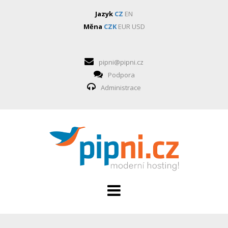
Jazyk
CZ
EN
Měna
CZK
EUR
USD
pipni@pipni.cz
Podpora
Administrace
HOSTING