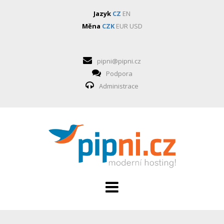
Jazyk
CZ
EN
Měna
CZK
EUR
USD
pipni@pipni.cz
Podpora
Administrace
HOSTING