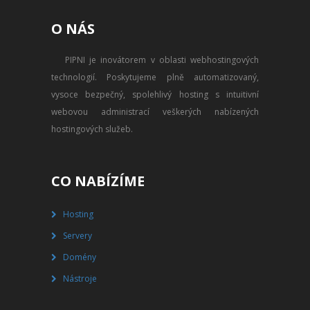
PŘEVOD NA PLACENÝ SSD
O NÁS
WEBHOSTING
PIPNI je inovátorem v oblasti webhostingových
PŘEHLED SSD MULTIHOSTINGU
technologií. Poskytujeme plně automatizovaný,
REGISTRACE SSD MULTIHOSTINGU
vysoce bezpečný, spolehlivý hosting s intuitivní
webovou administrací veškerých nabízených
SERVERY
hostingových služeb.
PŘEHLED VPS
CO NABÍZÍME
REGISTRACE VPS
Hosting
PŘEHLED VIRTUALBOXU
Servery
REGISTRACE VIRTUALBOXU
Domény
Nástroje
PŘEHLED BLADESERVERU