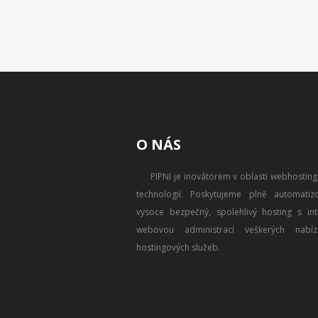
O NÁS
PIPNI je inovátorem v oblasti webhostin
technologií. Poskytujeme plně automatizo
vysoce bezpečný, spolehlivý hosting s intu
webovou administrací veškerých nabíz
hostingových služeb.