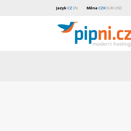
Jazyk
CZ
EN
Měna
CZK
EUR
USD