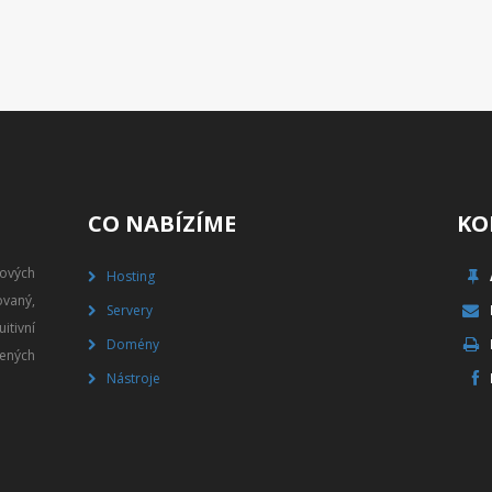
CO NABÍZÍME
KO
gových
Hosting
vaný,
Servery
itivní
Domény
ených
Nástroje