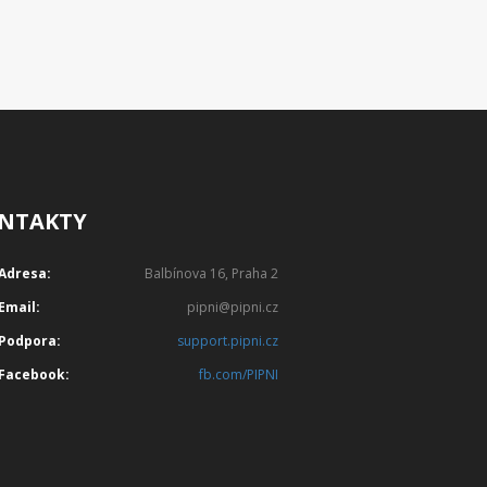
NTAKTY
Adresa:
Balbínova 16, Praha 2
Email:
pipni@pipni.cz
Podpora:
support.pipni.cz
Facebook:
fb.com/PIPNI