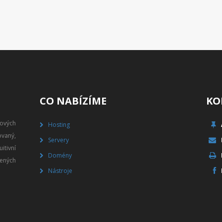
CO NABÍZÍME
KO
gových
Hosting
vaný,
Servery
itivní
Domény
ených
Nástroje