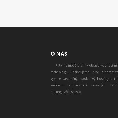
O NÁS
PIPNI je inovátorem v oblasti webhostin
technologií. Poskytujeme plně automatizo
vysoce bezpečný, spolehlivý hosting s intu
webovou administrací veškerých nabíz
hostingových služeb.