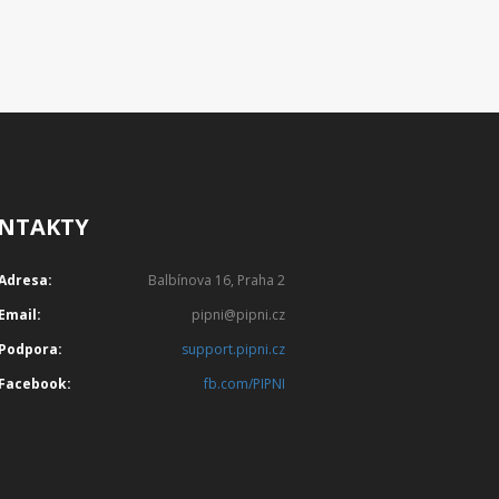
NTAKTY
Adresa:
Balbínova 16, Praha 2
Email:
pipni@pipni.cz
Podpora:
support.pipni.cz
Facebook:
fb.com/PIPNI