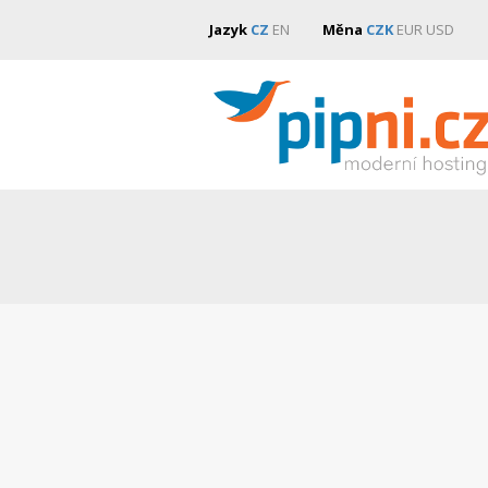
Jazyk
CZ
EN
Měna
CZK
EUR
USD