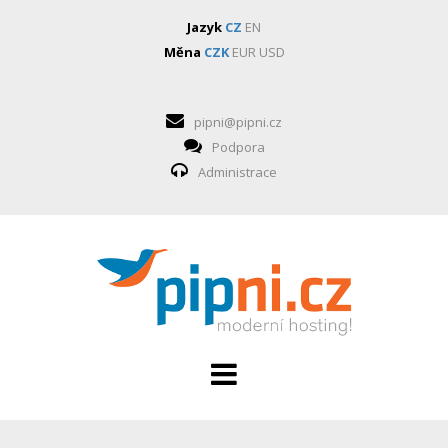
Jazyk
CZ
EN
Měna
CZK
EUR
USD
pipni@pipni.cz
Podpora
Administrace
HOSTING