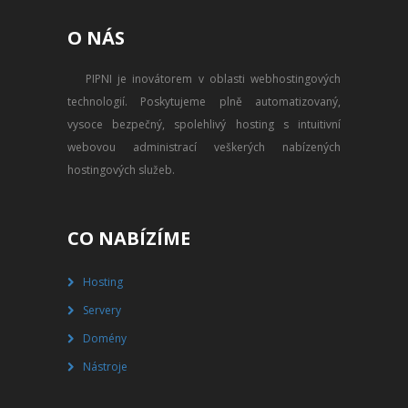
PŘEVOD NA PLACENÝ SSD
O NÁS
WEBHOSTING
PIPNI je inovátorem v oblasti webhostingových
PŘEHLED SSD MULTIHOSTINGU
technologií. Poskytujeme plně automatizovaný,
REGISTRACE SSD MULTIHOSTINGU
vysoce bezpečný, spolehlivý hosting s intuitivní
webovou administrací veškerých nabízených
SERVERY
hostingových služeb.
PŘEHLED VPS
CO NABÍZÍME
REGISTRACE VPS
Hosting
PŘEHLED VIRTUALBOXU
Servery
REGISTRACE VIRTUALBOXU
Domény
Nástroje
PŘEHLED BLADESERVERU