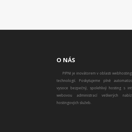
O NÁS
PIPNI je inovátorem v oblasti webhostin
technologií. Poskytujeme plně automatizo
vysoce bezpečný, spolehlivý hosting s intu
webovou administrací veškerých nabíz
hostingových služeb.