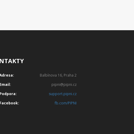
NTAKTY
Adresa:
Balbínova 16, Praha 2
Email:
pipni@pipni.cz
Podpora:
support.pipni.cz
Facebook:
fb.com/PIPNI