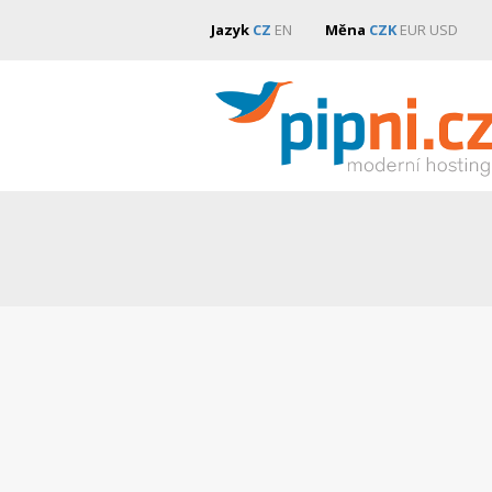
Jazyk
CZ
EN
Měna
CZK
EUR
USD