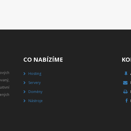
CO NABÍZÍME
KO
gových
Hosting
vaný,
Servery
itivní
Domény
ených
Nástroje