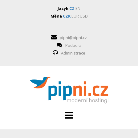
Jazyk
CZ
EN
Měna
CZK
EUR
USD
pipni@pipni.cz
Podpora
Administrace
HOSTING