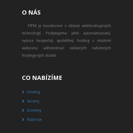
PŘEVOD NA PLACENÝ SSD
O NÁS
WEBHOSTING
PIPNI je inovátorem v oblasti webhostingových
PŘEHLED SSD MULTIHOSTINGU
technologií. Poskytujeme plně automatizovaný,
REGISTRACE SSD MULTIHOSTINGU
vysoce bezpečný, spolehlivý hosting s intuitivní
webovou administrací veškerých nabízených
SERVERY
hostingových služeb.
PŘEHLED VPS
CO NABÍZÍME
REGISTRACE VPS
Hosting
PŘEHLED VIRTUALBOXU
Servery
REGISTRACE VIRTUALBOXU
Domény
Nástroje
PŘEHLED BLADESERVERU