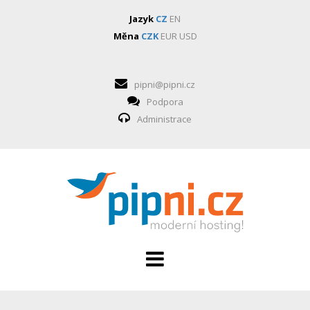
Jazyk
CZ
EN
Měna
CZK
EUR
USD
pipni@pipni.cz
Podpora
Administrace
HOSTING