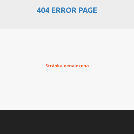
404 ERROR PAGE
PŘEHLED WEBHOSTINGU
REGISTRACE WEBHOSTINGU
PŘEVOD NA PLACENÝ
WEBHOSTING
PŘEHLED RESELLERHOSTINGU
Stránka nenalezena
REGISTRACE RESELLHOSTINGU
PŘEHLED MULTIHOSTINGU
REGISTRACE MULTIHOSTINGU
PŘEHLED SSD WEBHOSTINGU
REGISTRACE SSD WEBHOSTINGU