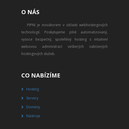
PŘEVOD NA PLACENÝ SSD
O NÁS
WEBHOSTING
PIPNI je inovátorem v oblasti webhostingových
PŘEHLED SSD MULTIHOSTINGU
technologií. Poskytujeme plně automatizovaný,
REGISTRACE SSD MULTIHOSTINGU
vysoce bezpečný, spolehlivý hosting s intuitivní
webovou administrací veškerých nabízených
SERVERY
hostingových služeb.
PŘEHLED VPS
CO NABÍZÍME
REGISTRACE VPS
Hosting
PŘEHLED VIRTUALBOXU
Servery
REGISTRACE VIRTUALBOXU
Domény
Nástroje
PŘEHLED BLADESERVERU