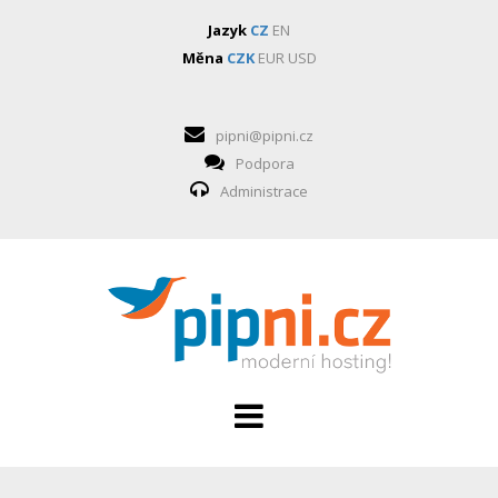
Jazyk
CZ
EN
Měna
CZK
EUR
USD
pipni@pipni.cz
Podpora
Administrace
HOSTING