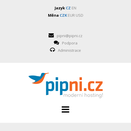
Jazyk
CZ
EN
Měna
CZK
EUR
USD
pipni@pipni.cz
Podpora
Administrace
HOSTING