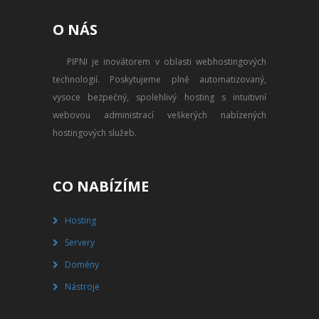
PŘEVOD NA PLACENÝ SSD
O NÁS
WEBHOSTING
PIPNI je inovátorem v oblasti webhostingových
PŘEHLED SSD MULTIHOSTINGU
technologií. Poskytujeme plně automatizovaný,
REGISTRACE SSD MULTIHOSTINGU
vysoce bezpečný, spolehlivý hosting s intuitivní
webovou administrací veškerých nabízených
SERVERY
hostingových služeb.
PŘEHLED VPS
CO NABÍZÍME
REGISTRACE VPS
Hosting
PŘEHLED VIRTUALBOXU
Servery
REGISTRACE VIRTUALBOXU
Domény
Nástroje
PŘEHLED BLADESERVERU