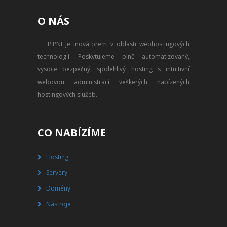
PŘEVOD NA PLACENÝ SSD
O NÁS
WEBHOSTING
PIPNI je inovátorem v oblasti webhostingových
PŘEHLED SSD MULTIHOSTINGU
technologií. Poskytujeme plně automatizovaný,
REGISTRACE SSD MULTIHOSTINGU
vysoce bezpečný, spolehlivý hosting s intuitivní
webovou administrací veškerých nabízených
SERVERY
hostingových služeb.
PŘEHLED VPS
CO NABÍZÍME
REGISTRACE VPS
Hosting
PŘEHLED VIRTUALBOXU
Servery
REGISTRACE VIRTUALBOXU
Domény
Nástroje
PŘEHLED BLADESERVERU