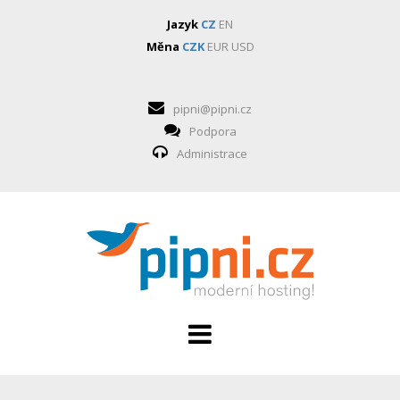
Jazyk
CZ
EN
Měna
CZK
EUR
USD
pipni@pipni.cz
Podpora
Administrace
HOSTING