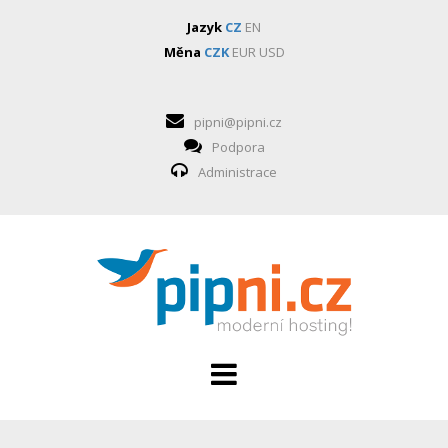
Jazyk
CZ
EN
Měna
CZK
EUR
USD
pipni@pipni.cz
Podpora
Administrace
HOSTING