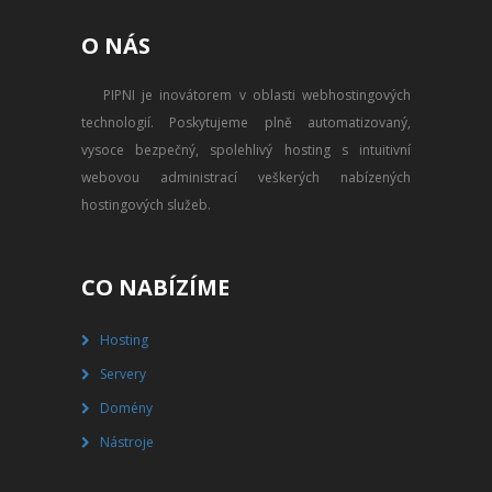
PŘEVOD NA PLACENÝ SSD
O NÁS
WEBHOSTING
PIPNI je inovátorem v oblasti webhostingových
PŘEHLED SSD MULTIHOSTINGU
technologií. Poskytujeme plně automatizovaný,
REGISTRACE SSD MULTIHOSTINGU
vysoce bezpečný, spolehlivý hosting s intuitivní
webovou administrací veškerých nabízených
SERVERY
hostingových služeb.
PŘEHLED VPS
CO NABÍZÍME
REGISTRACE VPS
Hosting
PŘEHLED VIRTUALBOXU
Servery
REGISTRACE VIRTUALBOXU
Domény
Nástroje
PŘEHLED BLADESERVERU