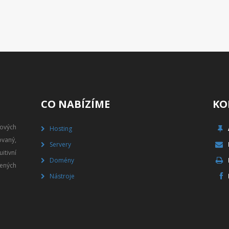
CO NABÍZÍME
KO
gových
Hosting
vaný,
Servery
itivní
Domény
ených
Nástroje