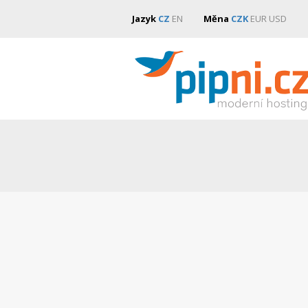
Jazyk
CZ
EN
Měna
CZK
EUR
USD