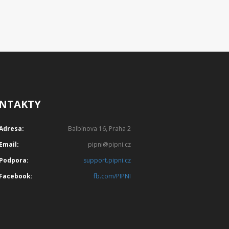
NTAKTY
Adresa:
Balbínova 16, Praha 2
Email:
pipni@pipni.cz
Podpora:
support.pipni.cz
Facebook:
fb.com/PIPNI