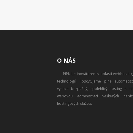
O NÁS
PIPNI je inovátorem v oblasti webhostin
technologií. Poskytujeme plně automatizo
vysoce bezpečný, spolehlivý hosting s intu
webovou administrací veškerých nabíz
hostingových služeb.