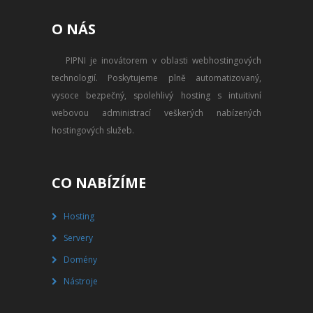
PŘEVOD NA PLACENÝ SSD
O NÁS
WEBHOSTING
PIPNI je inovátorem v oblasti webhostingových
PŘEHLED SSD MULTIHOSTINGU
technologií. Poskytujeme plně automatizovaný,
REGISTRACE SSD MULTIHOSTINGU
vysoce bezpečný, spolehlivý hosting s intuitivní
webovou administrací veškerých nabízených
SERVERY
hostingových služeb.
PŘEHLED VPS
CO NABÍZÍME
REGISTRACE VPS
Hosting
PŘEHLED VIRTUALBOXU
Servery
REGISTRACE VIRTUALBOXU
Domény
Nástroje
PŘEHLED BLADESERVERU