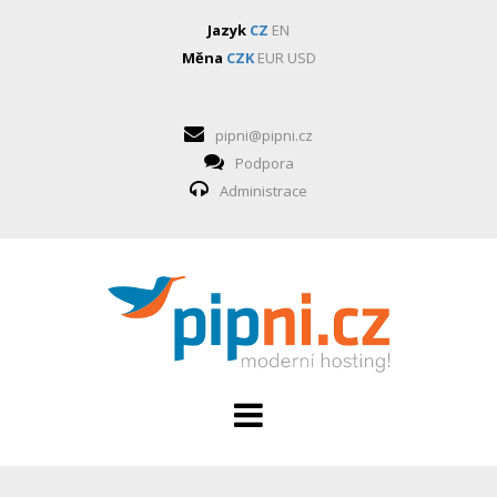
Jazyk
CZ
EN
Měna
CZK
EUR
USD
pipni@pipni.cz
Podpora
Administrace
HOSTING