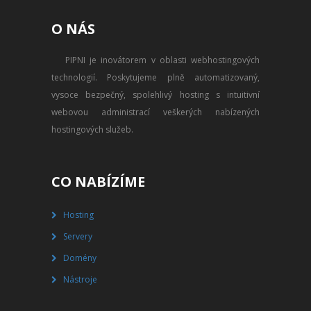
PŘEVOD NA PLACENÝ SSD
O NÁS
WEBHOSTING
PIPNI je inovátorem v oblasti webhostingových
PŘEHLED SSD MULTIHOSTINGU
technologií. Poskytujeme plně automatizovaný,
REGISTRACE SSD MULTIHOSTINGU
vysoce bezpečný, spolehlivý hosting s intuitivní
webovou administrací veškerých nabízených
SERVERY
hostingových služeb.
PŘEHLED VPS
CO NABÍZÍME
REGISTRACE VPS
Hosting
PŘEHLED VIRTUALBOXU
Servery
REGISTRACE VIRTUALBOXU
Domény
Nástroje
PŘEHLED BLADESERVERU