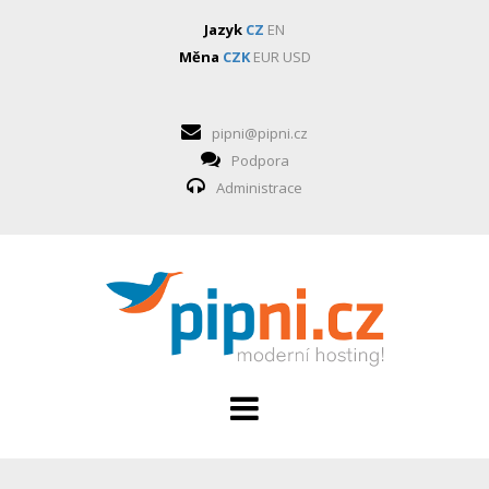
Jazyk
CZ
EN
Měna
CZK
EUR
USD
pipni@pipni.cz
Podpora
Administrace
HOSTING