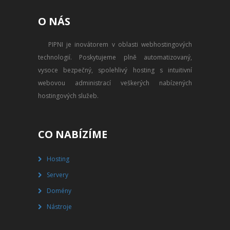
PŘEVOD NA PLACENÝ SSD
O NÁS
WEBHOSTING
PIPNI je inovátorem v oblasti webhostingových
PŘEHLED SSD MULTIHOSTINGU
technologií. Poskytujeme plně automatizovaný,
REGISTRACE SSD MULTIHOSTINGU
vysoce bezpečný, spolehlivý hosting s intuitivní
webovou administrací veškerých nabízených
SERVERY
hostingových služeb.
PŘEHLED VPS
CO NABÍZÍME
REGISTRACE VPS
Hosting
PŘEHLED VIRTUALBOXU
Servery
REGISTRACE VIRTUALBOXU
Domény
Nástroje
PŘEHLED BLADESERVERU