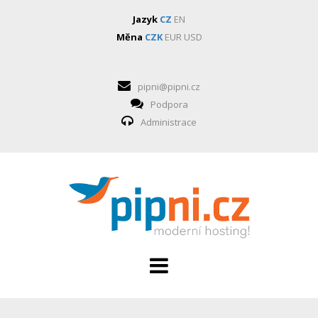
Jazyk
CZ
EN
Měna
CZK
EUR
USD
pipni@pipni.cz
Podpora
Administrace
HOSTING