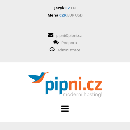
Jazyk
CZ
EN
Měna
CZK
EUR
USD
pipni@pipni.cz
Podpora
Administrace
HOSTING