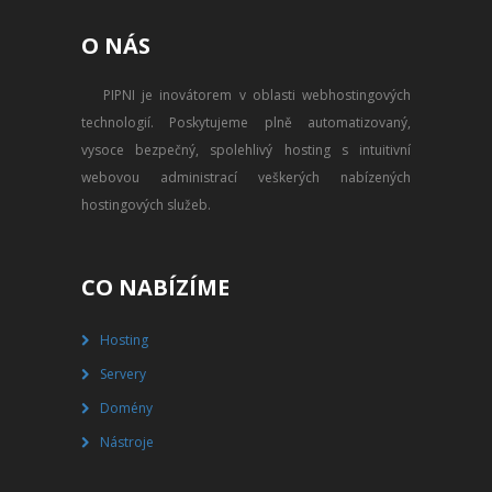
PŘEVOD NA PLACENÝ SSD
O NÁS
WEBHOSTING
PIPNI je inovátorem v oblasti webhostingových
PŘEHLED SSD MULTIHOSTINGU
technologií. Poskytujeme plně automatizovaný,
REGISTRACE SSD MULTIHOSTINGU
vysoce bezpečný, spolehlivý hosting s intuitivní
webovou administrací veškerých nabízených
SERVERY
hostingových služeb.
PŘEHLED VPS
CO NABÍZÍME
REGISTRACE VPS
Hosting
PŘEHLED VIRTUALBOXU
Servery
REGISTRACE VIRTUALBOXU
Domény
Nástroje
PŘEHLED BLADESERVERU