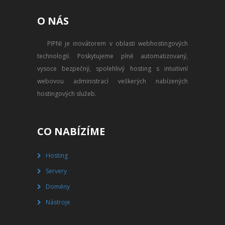
PŘEVOD NA PLACENÝ SSD
O NÁS
WEBHOSTING
PIPNI je inovátorem v oblasti webhostingových
PŘEHLED SSD MULTIHOSTINGU
technologií. Poskytujeme plně automatizovaný,
REGISTRACE SSD MULTIHOSTINGU
vysoce bezpečný, spolehlivý hosting s intuitivní
webovou administrací veškerých nabízených
SERVERY
hostingových služeb.
PŘEHLED VPS
CO NABÍZÍME
REGISTRACE VPS
Hosting
PŘEHLED VIRTUALBOXU
Servery
REGISTRACE VIRTUALBOXU
Domény
Nástroje
PŘEHLED BLADESERVERU