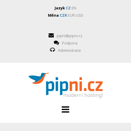
Jazyk
CZ
EN
Měna
CZK
EUR
USD
pipni@pipni.cz
Podpora
Administrace
HOSTING