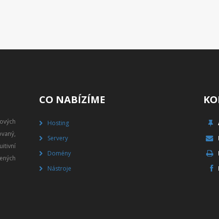
CO NABÍZÍME
KO
gových
Hosting
vaný,
Servery
itivní
Domény
ených
Nástroje