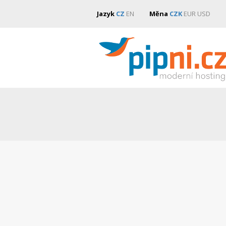
Jazyk
CZ
EN
Měna
CZK
EUR
USD