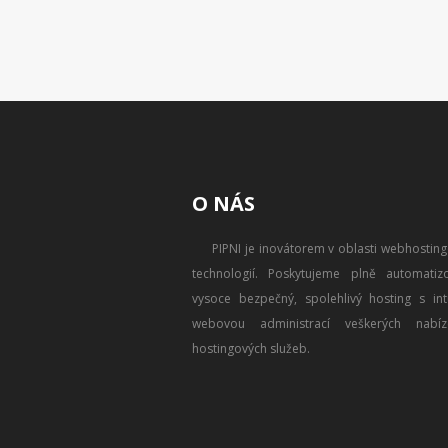
O NÁS
PIPNI je inovátorem v oblasti webhostin
technologií. Poskytujeme plně automatizo
vysoce bezpečný, spolehlivý hosting s intu
webovou administrací veškerých nabíz
hostingových služeb.