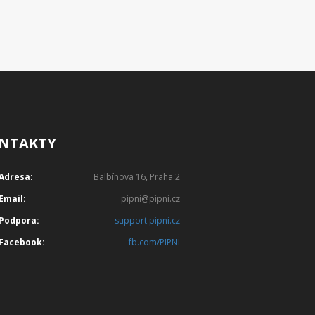
NTAKTY
Adresa:
Balbínova 16, Praha 2
Email:
pipni@pipni.cz
Podpora:
support.pipni.cz
Facebook:
fb.com/PIPNI