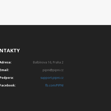
NTAKTY
Adresa:
Balbínova 16, Praha 2
Email:
pipni@pipni.cz
Podpora:
support.pipni.cz
Facebook:
fb.com/PIPNI