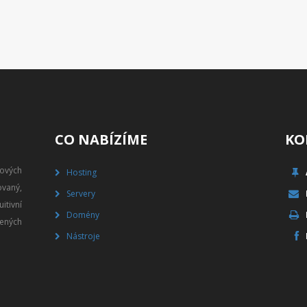
CO NABÍZÍME
KO
gových
Hosting
vaný,
Servery
itivní
Domény
ených
Nástroje