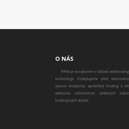
O NÁS
PIPNI je inovátorem v oblasti webhostin
technologií. Poskytujeme plně automatizo
vysoce bezpečný, spolehlivý hosting s intu
webovou administrací veškerých nabíz
hostingových služeb.