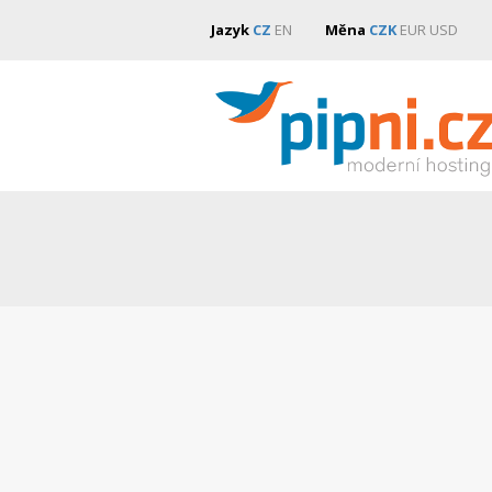
Jazyk
CZ
EN
Měna
CZK
EUR
USD