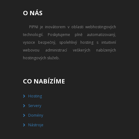
PŘEVOD NA PLACENÝ SSD
O NÁS
WEBHOSTING
PIPNI je inovátorem v oblasti webhostingových
PŘEHLED SSD MULTIHOSTINGU
technologií. Poskytujeme plně automatizovaný,
REGISTRACE SSD MULTIHOSTINGU
vysoce bezpečný, spolehlivý hosting s intuitivní
webovou administrací veškerých nabízených
SERVERY
hostingových služeb.
PŘEHLED VPS
CO NABÍZÍME
REGISTRACE VPS
Hosting
PŘEHLED VIRTUALBOXU
Servery
REGISTRACE VIRTUALBOXU
Domény
Nástroje
PŘEHLED BLADESERVERU