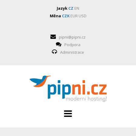
Jazyk
CZ
EN
Měna
CZK
EUR
USD
pipni@pipni.cz
Podpora
Administrace
HOSTING