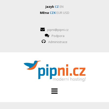
Jazyk
CZ
EN
Měna
CZK
EUR
USD
pipni@pipni.cz
Podpora
Administrace
HOSTING