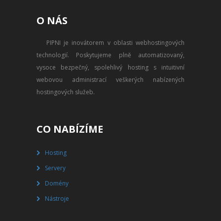
PŘEVOD NA PLACENÝ SSD
O NÁS
WEBHOSTING
PIPNI je inovátorem v oblasti webhostingových
PŘEHLED SSD MULTIHOSTINGU
technologií. Poskytujeme plně automatizovaný,
REGISTRACE SSD MULTIHOSTINGU
vysoce bezpečný, spolehlivý hosting s intuitivní
webovou administrací veškerých nabízených
SERVERY
hostingových služeb.
PŘEHLED VPS
CO NABÍZÍME
REGISTRACE VPS
Hosting
PŘEHLED VIRTUALBOXU
Servery
REGISTRACE VIRTUALBOXU
Domény
Nástroje
PŘEHLED BLADESERVERU