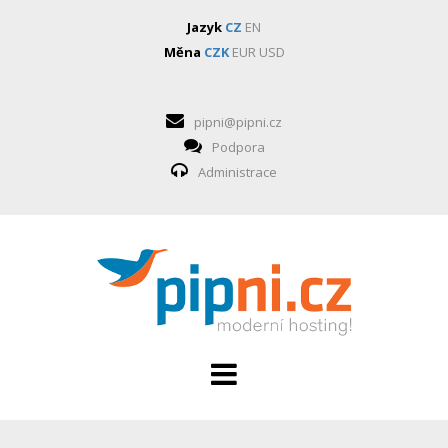
Jazyk
CZ
EN
Měna
CZK
EUR
USD
pipni@pipni.cz
Podpora
Administrace
HOSTING