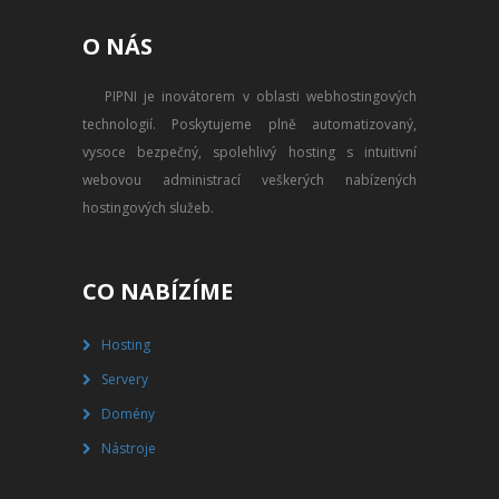
PŘEVOD NA PLACENÝ SSD
O NÁS
WEBHOSTING
PIPNI je inovátorem v oblasti webhostingových
PŘEHLED SSD MULTIHOSTINGU
technologií. Poskytujeme plně automatizovaný,
REGISTRACE SSD MULTIHOSTINGU
vysoce bezpečný, spolehlivý hosting s intuitivní
webovou administrací veškerých nabízených
SERVERY
hostingových služeb.
PŘEHLED VPS
CO NABÍZÍME
REGISTRACE VPS
Hosting
PŘEHLED VIRTUALBOXU
Servery
REGISTRACE VIRTUALBOXU
Domény
Nástroje
PŘEHLED BLADESERVERU