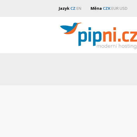
Jazyk
CZ
EN
Měna
CZK
EUR
USD