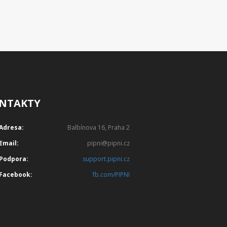
NTAKTY
Adresa:
Balbínova 16, Praha 2
Email:
pipni@pipni.cz
Podpora:
support.pipni.cz
Facebook:
fb.com/PIPNI