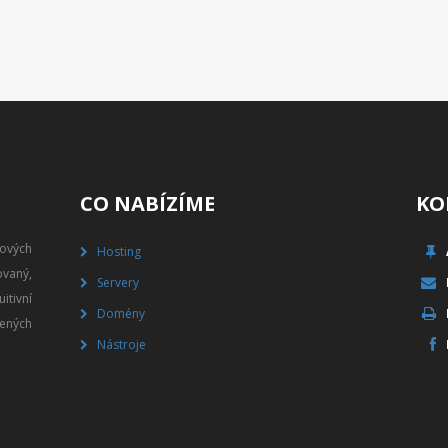
CO NABÍZÍME
KO
gových
Hosting
vaný,
Servery
itivní
Domény
ených
Nástroje