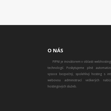
O NÁS
PIPNI je inovátorem v oblasti webhostin
technologií. Poskytujeme plně automatizo
vysoce bezpečný, spolehlivý hosting s intu
webovou administrací veškerých nabíz
hostingových služeb.