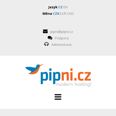
Jazyk
CZ
EN
Měna
CZK
EUR
USD
pipni@pipni.cz
Podpora
Administrace
HOSTING