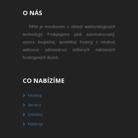
PŘEVOD NA PLACENÝ SSD
O NÁS
WEBHOSTING
PIPNI je inovátorem v oblasti webhostingových
PŘEHLED SSD MULTIHOSTINGU
technologií. Poskytujeme plně automatizovaný,
REGISTRACE SSD MULTIHOSTINGU
vysoce bezpečný, spolehlivý hosting s intuitivní
webovou administrací veškerých nabízených
SERVERY
hostingových služeb.
PŘEHLED VPS
CO NABÍZÍME
REGISTRACE VPS
Hosting
PŘEHLED VIRTUALBOXU
Servery
REGISTRACE VIRTUALBOXU
Domény
Nástroje
PŘEHLED BLADESERVERU