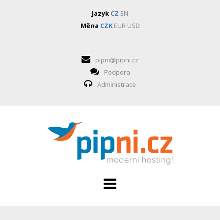
Jazyk
CZ
EN
Měna
CZK
EUR
USD
pipni@pipni.cz
Podpora
Administrace
HOSTING