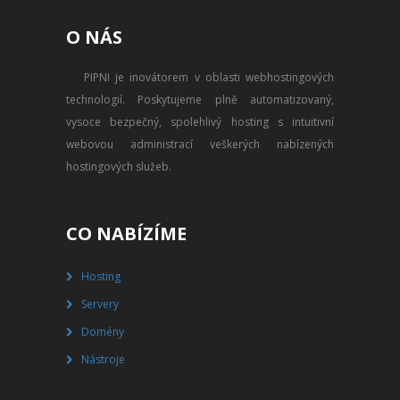
PŘEVOD NA PLACENÝ SSD
O NÁS
WEBHOSTING
PIPNI je inovátorem v oblasti webhostingových
PŘEHLED SSD MULTIHOSTINGU
technologií. Poskytujeme plně automatizovaný,
REGISTRACE SSD MULTIHOSTINGU
vysoce bezpečný, spolehlivý hosting s intuitivní
webovou administrací veškerých nabízených
SERVERY
hostingových služeb.
PŘEHLED VPS
CO NABÍZÍME
REGISTRACE VPS
Hosting
PŘEHLED VIRTUALBOXU
Servery
REGISTRACE VIRTUALBOXU
Domény
Nástroje
PŘEHLED BLADESERVERU