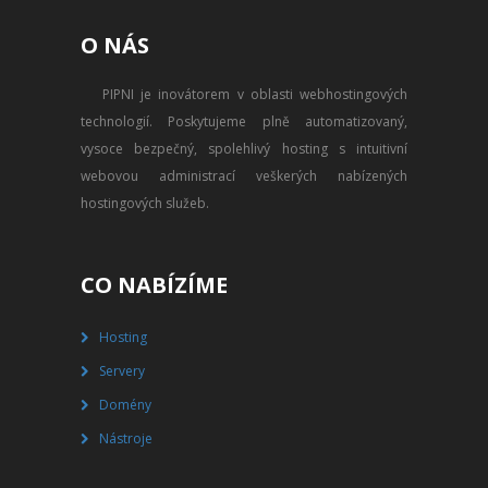
PŘEVOD NA PLACENÝ SSD
O NÁS
WEBHOSTING
PIPNI je inovátorem v oblasti webhostingových
PŘEHLED SSD MULTIHOSTINGU
technologií. Poskytujeme plně automatizovaný,
REGISTRACE SSD MULTIHOSTINGU
vysoce bezpečný, spolehlivý hosting s intuitivní
webovou administrací veškerých nabízených
SERVERY
hostingových služeb.
PŘEHLED VPS
CO NABÍZÍME
REGISTRACE VPS
Hosting
PŘEHLED VIRTUALBOXU
Servery
REGISTRACE VIRTUALBOXU
Domény
Nástroje
PŘEHLED BLADESERVERU