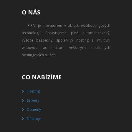
PŘEVOD NA PLACENÝ SSD
O NÁS
WEBHOSTING
PIPNI je inovátorem v oblasti webhostingových
PŘEHLED SSD MULTIHOSTINGU
technologií. Poskytujeme plně automatizovaný,
REGISTRACE SSD MULTIHOSTINGU
vysoce bezpečný, spolehlivý hosting s intuitivní
webovou administrací veškerých nabízených
SERVERY
hostingových služeb.
PŘEHLED VPS
CO NABÍZÍME
REGISTRACE VPS
Hosting
PŘEHLED VIRTUALBOXU
Servery
REGISTRACE VIRTUALBOXU
Domény
Nástroje
PŘEHLED BLADESERVERU