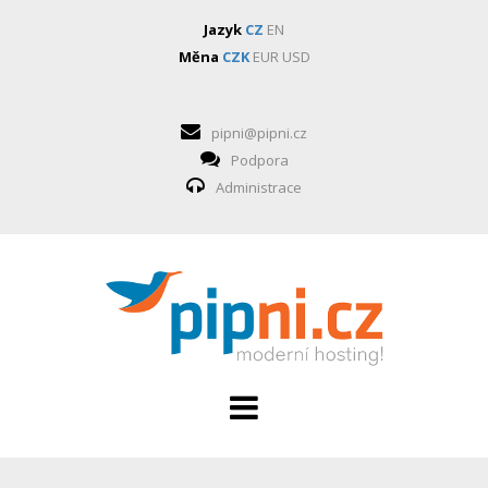
Jazyk
CZ
EN
Měna
CZK
EUR
USD
pipni@pipni.cz
Podpora
Administrace
HOSTING