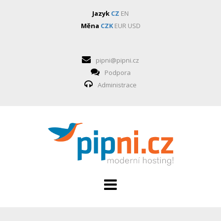
Jazyk
CZ
EN
Měna
CZK
EUR
USD
pipni@pipni.cz
Podpora
Administrace
HOSTING