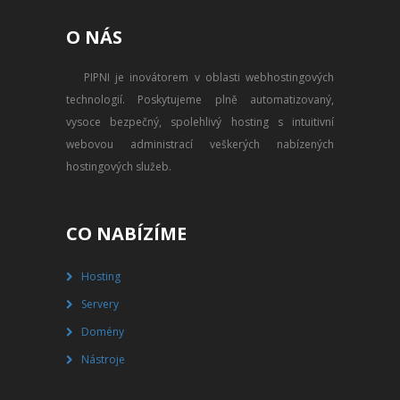
PŘEVOD NA PLACENÝ SSD
O NÁS
WEBHOSTING
PIPNI je inovátorem v oblasti webhostingových
PŘEHLED SSD MULTIHOSTINGU
technologií. Poskytujeme plně automatizovaný,
REGISTRACE SSD MULTIHOSTINGU
vysoce bezpečný, spolehlivý hosting s intuitivní
webovou administrací veškerých nabízených
SERVERY
hostingových služeb.
PŘEHLED VPS
CO NABÍZÍME
REGISTRACE VPS
Hosting
PŘEHLED VIRTUALBOXU
Servery
REGISTRACE VIRTUALBOXU
Domény
Nástroje
PŘEHLED BLADESERVERU