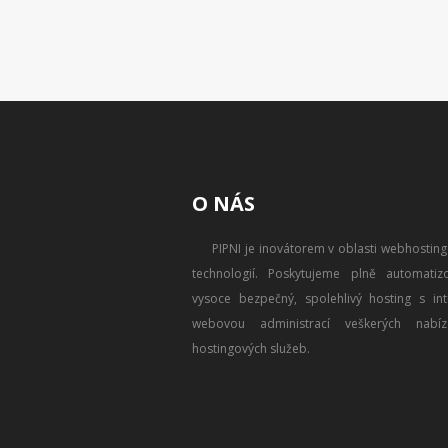
O NÁS
PIPNI je inovátorem v oblasti webhostin
technologií. Poskytujeme plně automatizo
vysoce bezpečný, spolehlivý hosting s intu
webovou administrací veškerých nabíz
hostingových služeb.