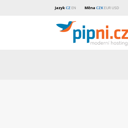
Jazyk
CZ
EN
Měna
CZK
EUR
USD