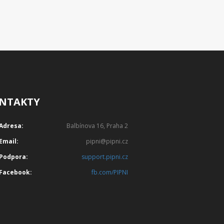
NTAKTY
Adresa:
Balbínova 16, Praha 2
Email:
pipni@pipni.cz
Podpora:
support.pipni.cz
Facebook:
fb.com/PIPNI