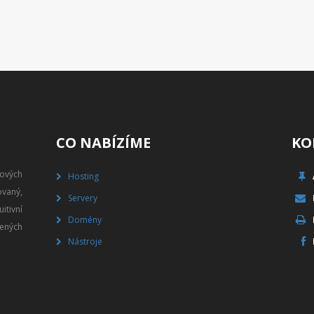
CO NABÍZÍME
KO
gových
Hosting
vaný,
Servery
itivní
Domény
ených
Nástroje