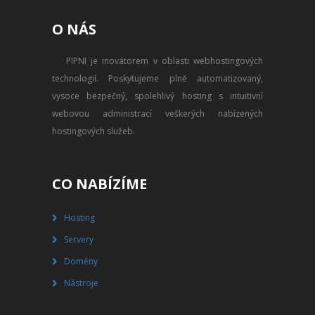
PŘEVOD NA PLACENÝ SSD
O NÁS
WEBHOSTING
PIPNI je inovátorem v oblasti webhostingových
PŘEHLED SSD MULTIHOSTINGU
technologií. Poskytujeme plně automatizovaný,
REGISTRACE SSD MULTIHOSTINGU
vysoce bezpečný, spolehlivý hosting s intuitivní
webovou administrací veškerých nabízených
SERVERY
hostingových služeb.
PŘEHLED VPS
CO NABÍZÍME
REGISTRACE VPS
Hosting
PŘEHLED VIRTUALBOXU
Servery
REGISTRACE VIRTUALBOXU
Domény
Nástroje
PŘEHLED BLADESERVERU