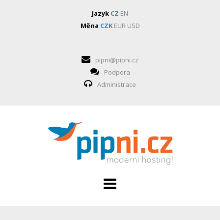
Jazyk
CZ
EN
Měna
CZK
EUR
USD
pipni@pipni.cz
Podpora
Administrace
HOSTING