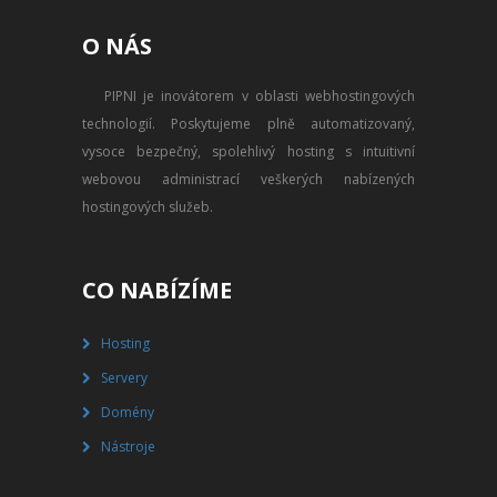
PŘEVOD NA PLACENÝ SSD
O NÁS
WEBHOSTING
PIPNI je inovátorem v oblasti webhostingových
PŘEHLED SSD MULTIHOSTINGU
technologií. Poskytujeme plně automatizovaný,
REGISTRACE SSD MULTIHOSTINGU
vysoce bezpečný, spolehlivý hosting s intuitivní
webovou administrací veškerých nabízených
SERVERY
hostingových služeb.
PŘEHLED VPS
CO NABÍZÍME
REGISTRACE VPS
Hosting
PŘEHLED VIRTUALBOXU
Servery
REGISTRACE VIRTUALBOXU
Domény
Nástroje
PŘEHLED BLADESERVERU