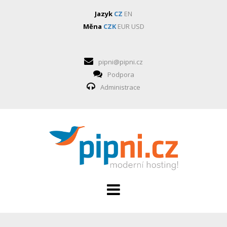
Jazyk
CZ
EN
Měna
CZK
EUR
USD
pipni@pipni.cz
Podpora
Administrace
HOSTING