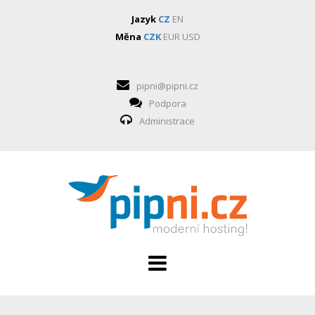
Jazyk
CZ
EN
Měna
CZK
EUR
USD
pipni@pipni.cz
Podpora
Administrace
HOSTING