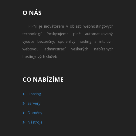
PŘEVOD NA PLACENÝ SSD
O NÁS
WEBHOSTING
PIPNI je inovátorem v oblasti webhostingových
PŘEHLED SSD MULTIHOSTINGU
technologií. Poskytujeme plně automatizovaný,
REGISTRACE SSD MULTIHOSTINGU
vysoce bezpečný, spolehlivý hosting s intuitivní
webovou administrací veškerých nabízených
SERVERY
hostingových služeb.
PŘEHLED VPS
CO NABÍZÍME
REGISTRACE VPS
Hosting
PŘEHLED VIRTUALBOXU
Servery
REGISTRACE VIRTUALBOXU
Domény
Nástroje
PŘEHLED BLADESERVERU