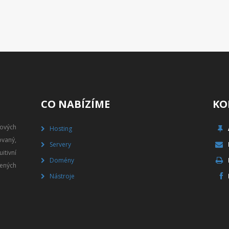
CO NABÍZÍME
KO
gových
Hosting
vaný,
Servery
itivní
Domény
ených
Nástroje