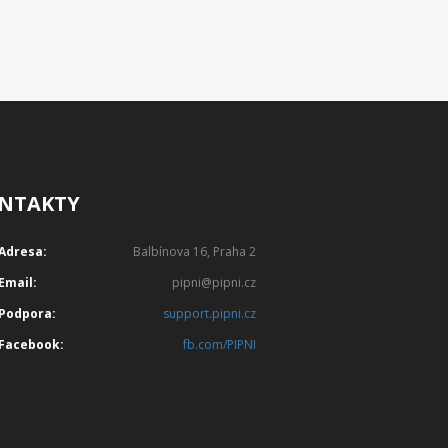
NTAKTY
Adresa:
Balbínova 16, Praha 2
Email:
pipni@pipni.cz
Podpora:
support.pipni.cz
Facebook:
fb.com/PIPNI