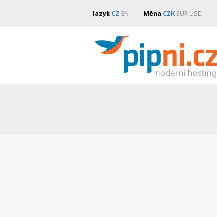
Jazyk
CZ
EN
Měna
CZK
EUR
USD