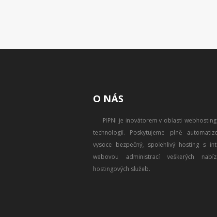
O NÁS
PIPNI je inovátorem v oblasti webhostin
technologií. Poskytujeme plně automatizo
vysoce bezpečný, spolehlivý hosting s intu
webovou administrací veškerých nabíz
hostingových služeb.