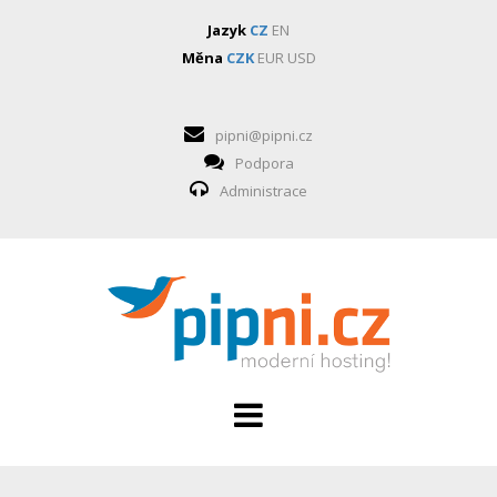
Jazyk
CZ
EN
Měna
CZK
EUR
USD
pipni@pipni.cz
Podpora
Administrace
HOSTING