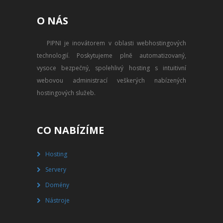
PŘEVOD NA PLACENÝ SSD
O NÁS
WEBHOSTING
PIPNI je inovátorem v oblasti webhostingových
PŘEHLED SSD MULTIHOSTINGU
technologií. Poskytujeme plně automatizovaný,
REGISTRACE SSD MULTIHOSTINGU
vysoce bezpečný, spolehlivý hosting s intuitivní
webovou administrací veškerých nabízených
SERVERY
hostingových služeb.
PŘEHLED VPS
CO NABÍZÍME
REGISTRACE VPS
Hosting
PŘEHLED VIRTUALBOXU
Servery
REGISTRACE VIRTUALBOXU
Domény
Nástroje
PŘEHLED BLADESERVERU