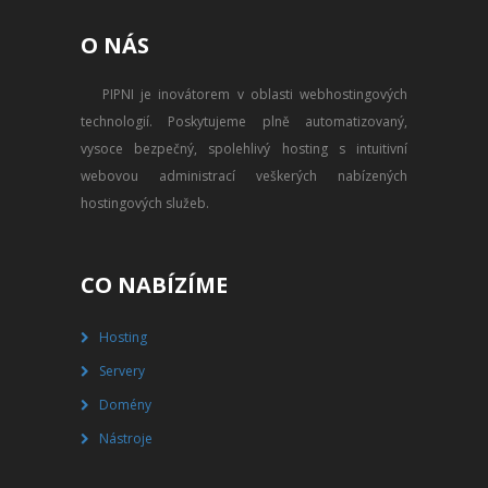
PŘEVOD NA PLACENÝ SSD
O NÁS
WEBHOSTING
PIPNI je inovátorem v oblasti webhostingových
PŘEHLED SSD MULTIHOSTINGU
technologií. Poskytujeme plně automatizovaný,
REGISTRACE SSD MULTIHOSTINGU
vysoce bezpečný, spolehlivý hosting s intuitivní
webovou administrací veškerých nabízených
SERVERY
hostingových služeb.
PŘEHLED VPS
CO NABÍZÍME
REGISTRACE VPS
Hosting
PŘEHLED VIRTUALBOXU
Servery
REGISTRACE VIRTUALBOXU
Domény
Nástroje
PŘEHLED BLADESERVERU