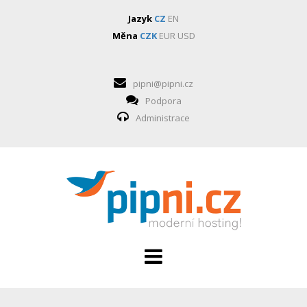
Jazyk
CZ
EN
Měna
CZK
EUR
USD
pipni@pipni.cz
Podpora
Administrace
HOSTING