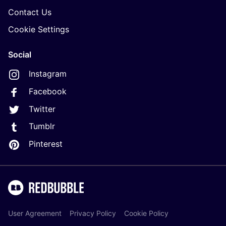
Contact Us
Cookie Settings
Social
Instagram
Facebook
Twitter
Tumblr
Pinterest
User Agreement
Privacy Policy
Cookie Policy