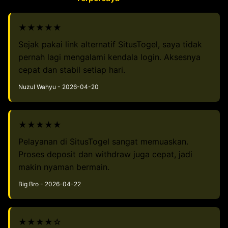
★★★★★
Sejak pakai link alternatif SitusTogel, saya tidak
pernah lagi mengalami kendala login. Aksesnya
cepat dan stabil setiap hari.
Nuzul Wahyu - 2026-04-20
★★★★★
Pelayanan di SitusTogel sangat memuaskan.
Proses deposit dan withdraw juga cepat, jadi
makin nyaman bermain.
Big Bro - 2026-04-22
★★★★☆