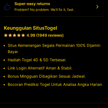
Super-easy returns
Problem? No problem. We’ll fix it, fast.
Keunggulan SitusTogel
4.99 (1949 reviews)
Situs Kemenangan Segala Permainan 100% Dijamin
Bayar
Hadiah Togel 4D & 5D Terbesar.
Link Login Alternatif Aman & Stabil.
Bonus Mingguan Dibagikan Sesuai Jadwal.
Bocoran Prediksi Togel Untuk Analisa Angka Harian