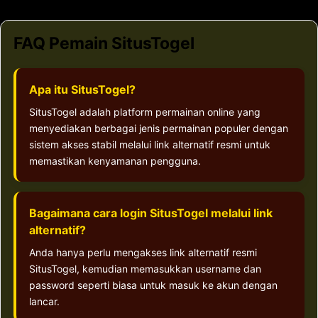
FAQ Pemain SitusTogel
Apa itu SitusTogel?
SitusTogel adalah platform permainan online yang
menyediakan berbagai jenis permainan populer dengan
sistem akses stabil melalui link alternatif resmi untuk
memastikan kenyamanan pengguna.
Bagaimana cara login SitusTogel melalui link
alternatif?
Anda hanya perlu mengakses link alternatif resmi
SitusTogel, kemudian memasukkan username dan
password seperti biasa untuk masuk ke akun dengan
lancar.