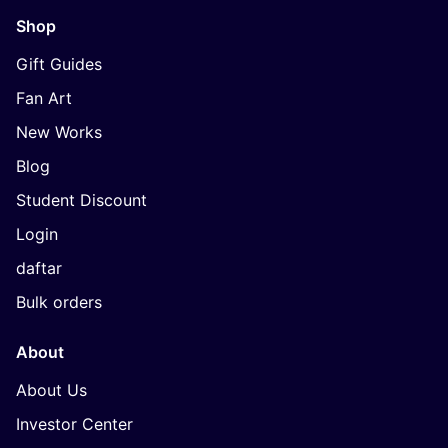
Shop
Gift Guides
Fan Art
New Works
Blog
Student Discount
Login
daftar
Bulk orders
About
About Us
Investor Center