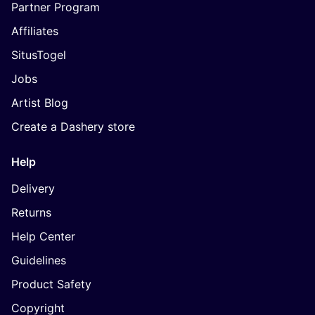
Partner Program
Affiliates
SitusTogel
Jobs
Artist Blog
Create a Dashery store
Help
Delivery
Returns
Help Center
Guidelines
Product Safety
Copyright