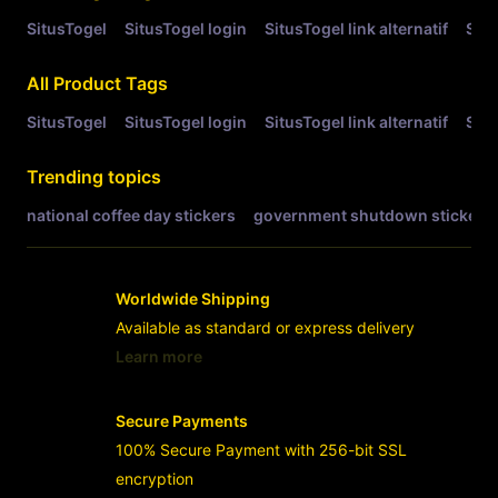
SitusTogel
SitusTogel login
SitusTogel link alternatif
Situ
All Product Tags
SitusTogel
SitusTogel login
SitusTogel link alternatif
Situ
Trending topics
national coffee day stickers
government shutdown stickers
Worldwide Shipping
Available as standard or express delivery
Learn more
- opens in new SitusTogel LINK or tab
Secure Payments
100% Secure Payment with 256-bit SSL
encryption