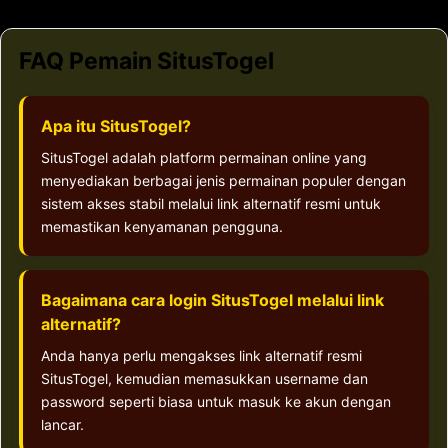
FAQ Pemain SitusTogel
Apa itu SitusTogel?
SitusTogel adalah platform permainan online yang
menyediakan berbagai jenis permainan populer dengan
sistem akses stabil melalui link alternatif resmi untuk
memastikan kenyamanan pengguna.
Bagaimana cara login SitusTogel melalui link
alternatif?
Anda hanya perlu mengakses link alternatif resmi
SitusTogel, kemudian memasukkan username dan
password seperti biasa untuk masuk ke akun dengan
lancar.