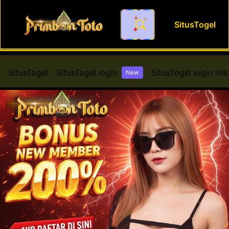
SitusTogel
Video Viral STMJ Situs Tog
SitusTogel
SitusTogel login
SitusTogel login link
New