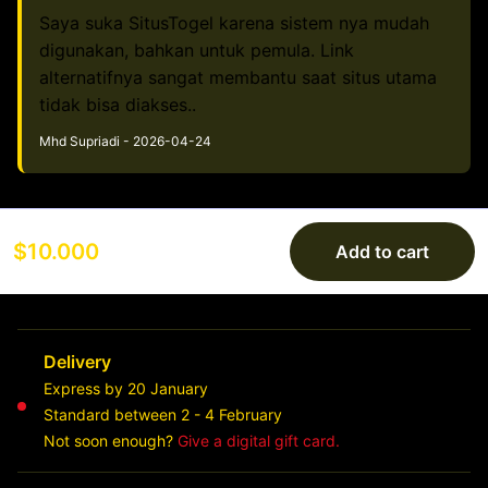
Saya suka SitusTogel karena sistem nya mudah
digunakan, bahkan untuk pemula. Link
alternatifnya sangat membantu saat situs utama
tidak bisa diakses..
Mhd Supriadi - 2026-04-24
$10.000
Add to cart
Delivery
Express by 20 January
Standard between 2 - 4 February
Not soon enough?
Give a digital gift card.