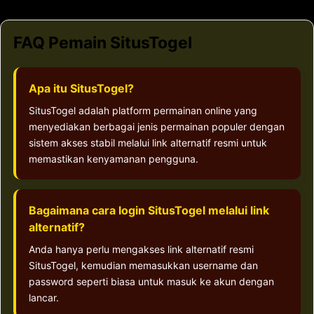
FAQ Pemain SitusTogel
Apa itu SitusTogel?
SitusTogel adalah platform permainan online yang
menyediakan berbagai jenis permainan populer dengan
sistem akses stabil melalui link alternatif resmi untuk
memastikan kenyamanan pengguna.
Bagaimana cara login SitusTogel melalui link
alternatif?
Anda hanya perlu mengakses link alternatif resmi
SitusTogel, kemudian memasukkan username dan
password seperti biasa untuk masuk ke akun dengan
lancar.