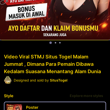
Video Viral STMJ Situs Togel Malam
Jummat , Dimana Para Pemain Dibawa
Kedalam Suasana Menantang Alam Dunia
Designed and sold by
SitusTogel
Style
Explore more styles
Poster