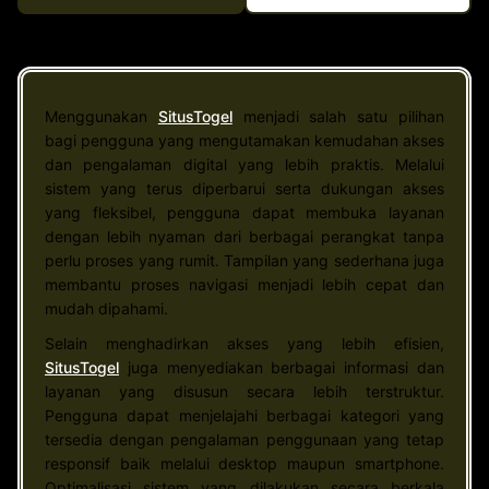
Menggunakan
SitusTogel
menjadi salah satu pilihan
bagi pengguna yang mengutamakan kemudahan akses
dan pengalaman digital yang lebih praktis. Melalui
sistem yang terus diperbarui serta dukungan akses
yang fleksibel, pengguna dapat membuka layanan
dengan lebih nyaman dari berbagai perangkat tanpa
perlu proses yang rumit. Tampilan yang sederhana juga
membantu proses navigasi menjadi lebih cepat dan
mudah dipahami.
Selain menghadirkan akses yang lebih efisien,
SitusTogel
juga menyediakan berbagai informasi dan
layanan yang disusun secara lebih terstruktur.
Pengguna dapat menjelajahi berbagai kategori yang
tersedia dengan pengalaman penggunaan yang tetap
responsif baik melalui desktop maupun smartphone.
Optimalisasi sistem yang dilakukan secara berkala