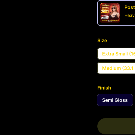
Post
Heavy
Size
Extra Small (16
Medium (33.1 x
Finish
Semi Gloss