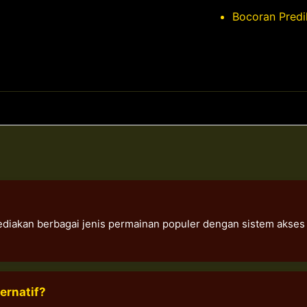
Bocoran Predi
iakan berbagai jenis permainan populer dengan sistem akses st
ternatif?