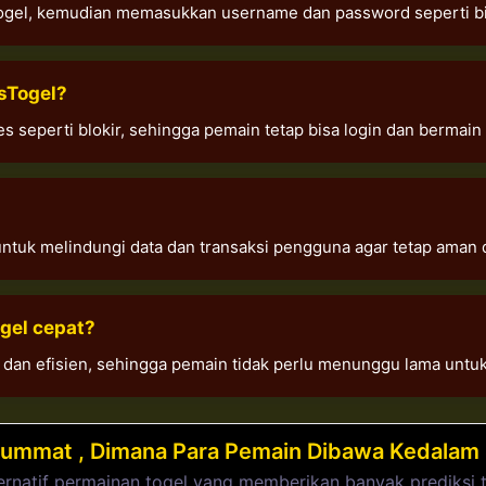
sTogel, kemudian memasukkan username dan password seperti b
sTogel?
es seperti blokir, sehingga pemain tetap bisa login dan bermain
tuk melindungi data dan transaksi pengguna agar tetap aman d
gel cepat?
t dan efisien, sehingga pemain tidak perlu menunggu lama untu
 Jummat , Dimana Para Pemain Dibawa Kedala
rnatif permainan togel yang memberikan banyak prediksi