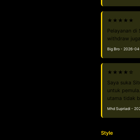
★★★★★
Pelayanan di 
withdraw juga
Big Bro - 2026-04
★★★★☆
Saya suka Si
untuk pemula.
utama tidak b
Mhd Supriadi - 2
Style