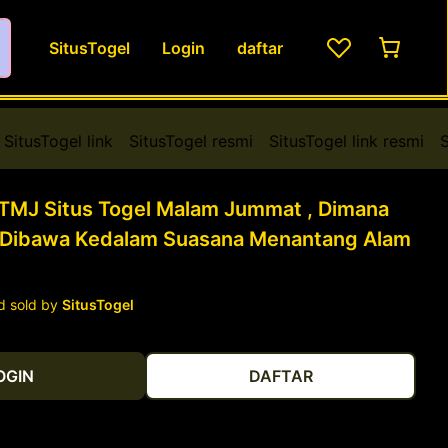
SitusTogel
Login
daftar
nantang Alam Dunia
SitusTogel link
SitusTogel resmi
SitusTogel link resmi
S
STMJ Situs Togel Malam Jummat , Dimana
 Dibawa Kedalam Suasana Menantang Alam
d sold by
SitusTogel
OGIN
DAFTAR