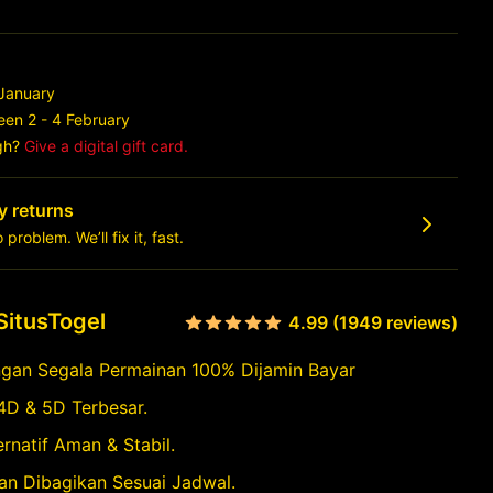
January
en 2 - 4 February
gh?
Give a digital gift card.
y returns
roblem. We’ll fix it, fast.
SitusTogel
4.99 (1949 reviews)
gan Segala Permainan 100% Dijamin Bayar
4D & 5D Terbesar.
ernatif Aman & Stabil.
n Dibagikan Sesuai Jadwal.