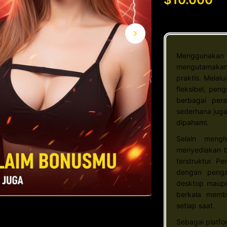
Menggunakan
mengutamakan
praktis. Melal
fleksibel, pe
berbagai per
sederhana juga
dipahami.
Selain meng
menyediakan b
terstruktur. P
dengan penga
desktop maupu
berkala memb
setiap saat.
Sebagai platf