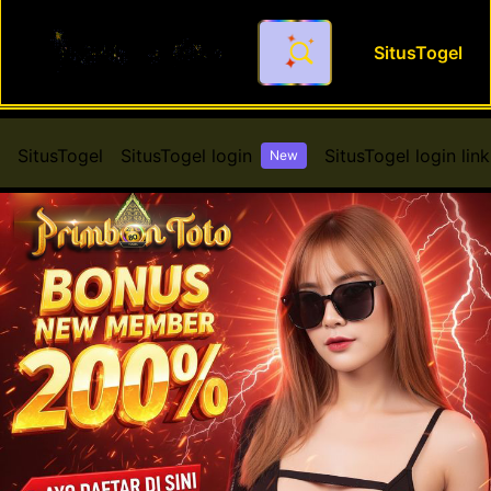
SitusTogel
Video Viral STMJ Situs Tog
SitusTogel
SitusTogel login
SitusTogel login link
New