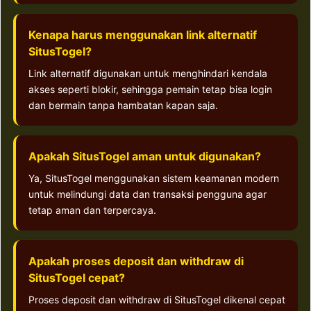
Kenapa harus menggunakan link alternatif
SitusTogel?
Link alternatif digunakan untuk menghindari kendala
akses seperti blokir, sehingga pemain tetap bisa login
dan bermain tanpa hambatan kapan saja.
Apakah SitusTogel aman untuk digunakan?
Ya, SitusTogel menggunakan sistem keamanan modern
untuk melindungi data dan transaksi pengguna agar
tetap aman dan terpercaya.
Apakah proses deposit dan withdraw di
SitusTogel cepat?
Proses deposit dan withdraw di SitusTogel dikenal cepat