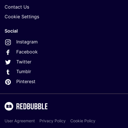
Contact Us
Cookie Settings
Social
Instagram
Facebook
Twitter
Tumblr
Pinterest
User Agreement
Privacy Policy
Cookie Policy