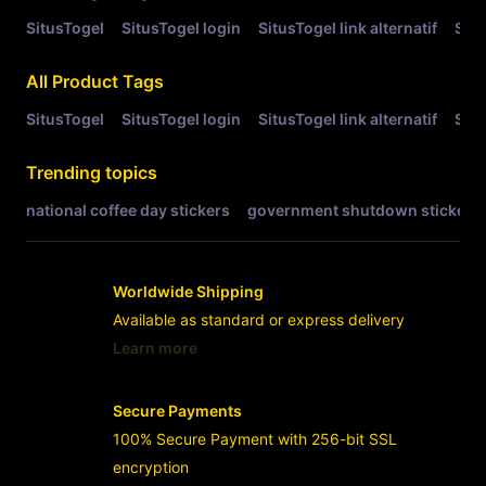
SitusTogel
SitusTogel login
SitusTogel link alternatif
Situ
All Product Tags
SitusTogel
SitusTogel login
SitusTogel link alternatif
Situ
Trending topics
national coffee day stickers
government shutdown stickers
Worldwide Shipping
Available as standard or express delivery
Learn more
- opens in new SitusTogel LINK or tab
Secure Payments
100% Secure Payment with 256-bit SSL
encryption