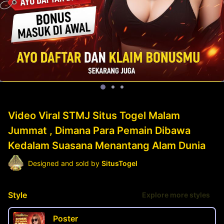
Video Viral STMJ Situs Togel Malam
Jummat , Dimana Para Pemain Dibawa
Kedalam Suasana Menantang Alam Dunia
Designed and sold by
SitusTogel
Style
Explore more styles
Poster