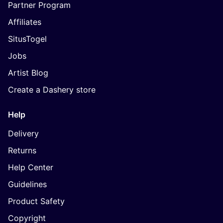
Partner Program
Affiliates
SitusTogel
Jobs
Artist Blog
Create a Dashery store
Help
Delivery
Returns
Help Center
Guidelines
Product Safety
Copyright