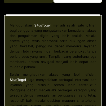
Menggunakan
SitusTogel
menjadi salah satu pilihan
bagi pengguna yang mengutamakan kemudahan akses
dan pengalaman digital yang lebih praktis. Melalui
sistem yang terus diperbarui serta dukungan akses
yang fleksibel, pengguna dapat membuka layanan
dengan lebih nyaman dari berbagai perangkat tanpa
perlu proses yang rumit. Tampilan yang sederhana juga
membantu proses navigasi menjadi lebih cepat dan
mudah dipahami.
Selain menghadirkan akses yang lebih efisien,
SitusTogel
juga menyediakan berbagai informasi dan
layanan yang disusun secara lebih terstruktur.
Pengguna dapat menjelajahi berbagai kategori yang
tersedia dengan pengalaman penggunaan yang tetap
responsif baik melalui desktop maupun smartphone.
Optimalisasi sistem yang dilakukan secara berkala