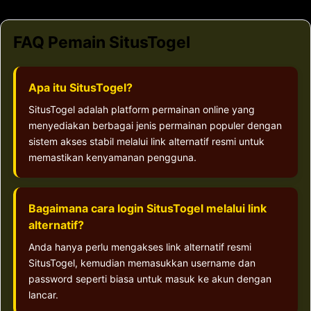
FAQ Pemain SitusTogel
Apa itu SitusTogel?
SitusTogel adalah platform permainan online yang
menyediakan berbagai jenis permainan populer dengan
sistem akses stabil melalui link alternatif resmi untuk
memastikan kenyamanan pengguna.
Bagaimana cara login SitusTogel melalui link
alternatif?
Anda hanya perlu mengakses link alternatif resmi
SitusTogel, kemudian memasukkan username dan
password seperti biasa untuk masuk ke akun dengan
lancar.