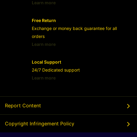
Learn more
- opens in new SitusTogel LINK or tab
Free Return
Exchange or money back guarantee for all
orders
Learn more
- opens in new SitusTogel LINK or tab
Local Support
24/7 Dedicated support
Learn more
- opens in new SitusTogel LINK or tab
Report Content
Copyright Infringement Policy