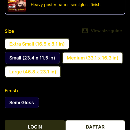
Heavy poster paper, semigloss finish
Size
View size guide
Extra Small (16.5 x 8.1 in)
Small (23.4 x 11.5 in)
Medium (33.1 x 16.3 in)
Large (46.8 x 23.1 in)
Finish
Semi Gloss
LOGIN
DAFTAR