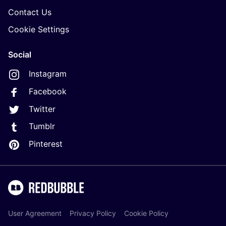
Contact Us
Cookie Settings
Social
Instagram
Facebook
Twitter
Tumblr
Pinterest
User Agreement
Privacy Policy
Cookie Policy