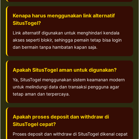
Kenapa harus menggunakan link alternatif
SitusTogel?
Link alternatif digunakan untuk menghindari kendala
akses seperti blokir, sehingga pemain tetap bisa login
dan bermain tanpa hambatan kapan saja.
Apakah SitusTogel aman untuk digunakan?
Ya, SitusTogel menggunakan sistem keamanan modern
untuk melindungi data dan transaksi pengguna agar
tetap aman dan terpercaya.
Apakah proses deposit dan withdraw di
SitusTogel cepat?
Proses deposit dan withdraw di SitusTogel dikenal cepat