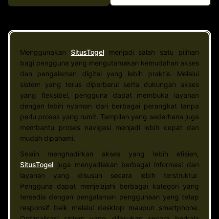
Menggunakan
SitusTogel
menjadi salah satu pilihan
bagi pengguna yang mengutamakan kemudahan akses
dan pengalaman digital yang lebih praktis. Melalui
sistem yang terus diperbarui serta dukungan akses
yang fleksibel, pengguna dapat membuka layanan
dengan lebih nyaman dari berbagai perangkat tanpa
perlu proses yang rumit. Tampilan yang sederhana juga
membantu proses navigasi menjadi lebih cepat dan
mudah dipahami.
Selain menghadirkan akses yang lebih efisien,
SitusTogel
juga menyediakan berbagai informasi dan
layanan yang disusun secara lebih terstruktur.
Pengguna dapat menjelajahi berbagai kategori yang
tersedia dengan pengalaman penggunaan yang tetap
responsif baik melalui desktop maupun smartphone.
Optimalisasi sistem yang dilakukan secara berkala