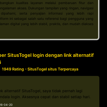
angkan kualitas layanan melalui pembaruan fitur dan
ngalaman akses. Dukungan tampilan yang ringan, navigasi
ipahami, serta penyajian informasi yang lebih rapi
tform ini sebagai salah satu referensi bagi pengguna yang
aman digital yang lebih stabil, praktis, dan mudah diakses
r SitusTogel login dengan link alternatif
6
1949 Rating - SitusTogel situs Terpercaya
nk alternatif SitusTogel, saya tidak pernah lagi
dala login. Aksesnya cepat dan stabil setiap hari.
26-04-20