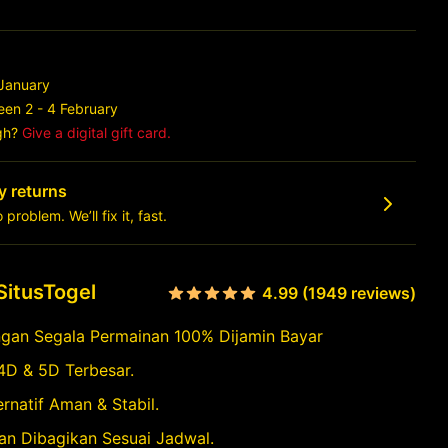
January
en 2 - 4 February
gh?
Give a digital gift card.
y returns
roblem. We’ll fix it, fast.
SitusTogel
4.99 (1949 reviews)
gan Segala Permainan 100% Dijamin Bayar
4D & 5D Terbesar.
ernatif Aman & Stabil.
n Dibagikan Sesuai Jadwal.