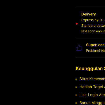
Delivery
Express by 20 
Standard betwe
Not soon enou
Super-eas
Problem? No p
Keunggulan 
Situs Kemenan
Hadiah Togel 
Link Login Alt
Bonus Minggua