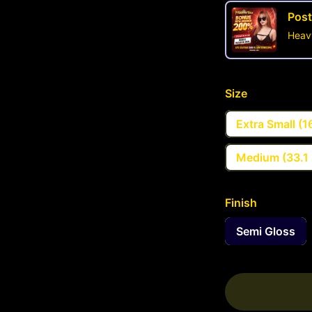
Post
Heavy
Size
Extra Small (16
Medium (33.1 x
Finish
Semi Gloss