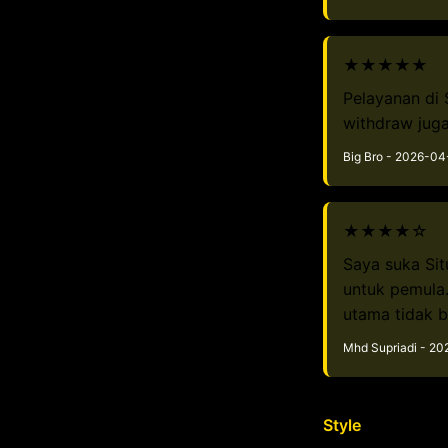
★★★★★
Pelayanan di 
withdraw juga
Big Bro - 2026-04
★★★★☆
Saya suka Si
untuk pemula.
utama tidak b
Mhd Supriadi - 2
Style