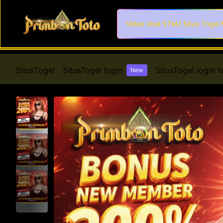
Video Viral STMJ Situs Tog
SitusTogel
SitusTogel login
SitusTogel login li
New
New