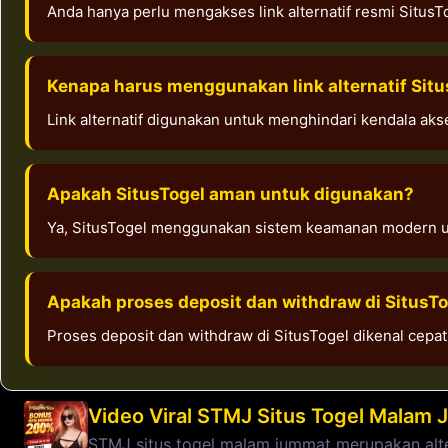
Anda hanya perlu mengakses link alternatif resmi Situ
Kenapa harus menggunakan link alternatif Situ
Link alternatif digunakan untuk menghindari kendala aks
Apakah SitusTogel aman untuk digunakan?
Ya, SitusTogel menggunakan sistem keamanan modern un
Apakah proses deposit dan withdraw di SitusTo
Proses deposit dan withdraw di SitusTogel dikenal cepa
Video Viral STMJ Situs Togel Malam
STMJ situs togel malam jummat merupakan alte